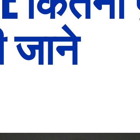
 कितना पु
 जाने 