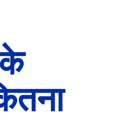
े 
ितना 