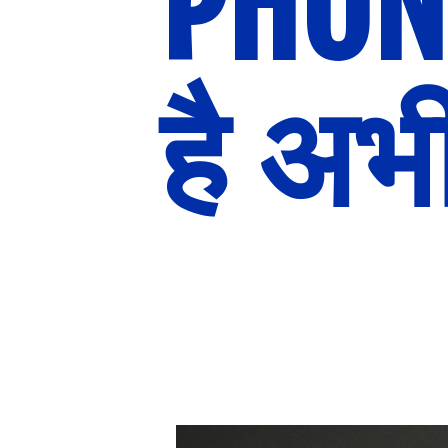
PHONE
है अभी