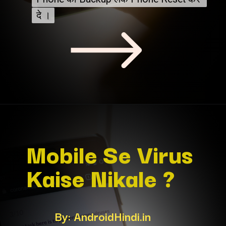
दे ।
दे ।
Mobile Se Virus 
Kaise Nikale ?
By: AndroidHindi.in