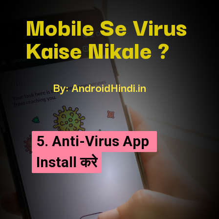
Mobile Se Virus 
Kaise Nikale ?
By: AndroidHindi.in
5. Anti-Virus App 
5. Anti-Virus App 
Install करे
Install करे