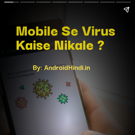
Mobile Se Virus 
Kaise Nikale ?
By: AndroidHindi.in