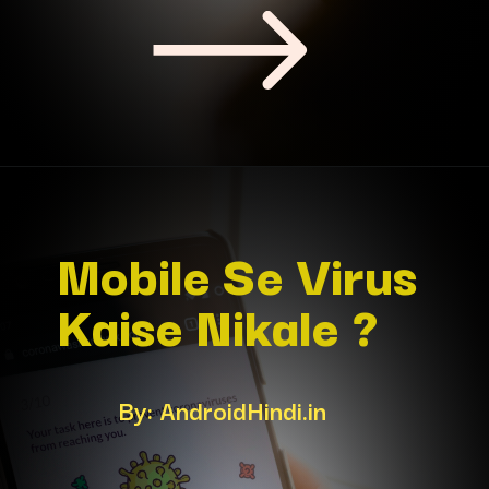
Mobile Se Virus 
Kaise Nikale ?
By: AndroidHindi.in